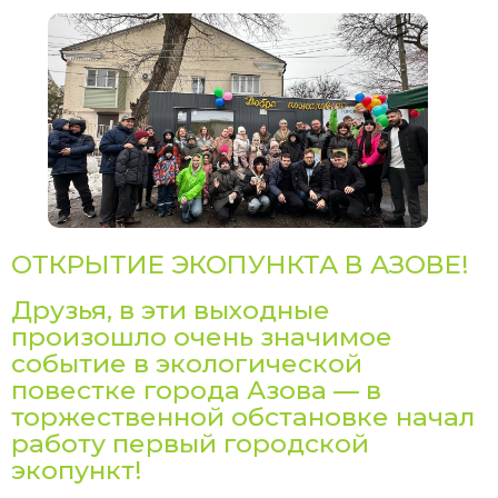
ОТКРЫТИЕ ЭКОПУНКТА В АЗОВЕ!
Друзья, в эти выходные
произошло очень значимое
событие в экологической
повестке города Азова — в
торжественной обстановке начал
работу первый городской
экопункт!