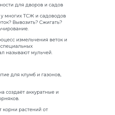
ности для дворов и садов
 у многих ТСЖ и садоводов
веток? Вывозить? Сжигать?
ьчирование.
роцесс измельчения веток и
 специальных
л называют мульчей.
тие для клумб и газонов,
ча создаёт аккуратные и
орняков.
т корни растений от