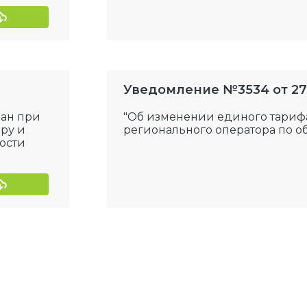
Уведомление №3534 от 27.1
дан при
"Об изменении единого тарифа
ру и
регионального оператора по о
ости