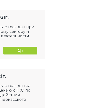
21г.
ты с граждан при
ному сектору и
 деятельности
1г.
ы с граждан за
щению с ТКО по
 действия
очеркасского