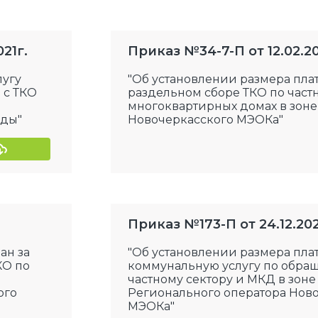
21г.
Приказ №34-7-П от 12.02.20
лугу
"Об установлении размера пла
 с ТКО
раздельном сборе ТКО по част
многоквартирных домах в зоне
оды"
Новочеркасского МЭОКа"
Приказ №173-П от 24.12.202
ан за
"Об установлении размера плат
КО по
коммунальную услугу по обра
частному сектору и МКД в зоне
ого
Регионального оператора Нов
МЭОКа"